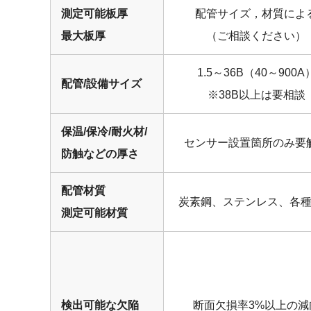
測定可能板厚
配管サイズ，材質によ
最大板厚
（ご相談ください）
1.5～36B（40～900A
配管/設備サイズ
※38B以上は要相談
保温/保冷/耐火材/
センサー設置箇所のみ要
防触などの厚さ
配管材質
炭素鋼、ステンレス、各
測定可能材質
検出可能な欠陥
断面欠損率3%以上の減