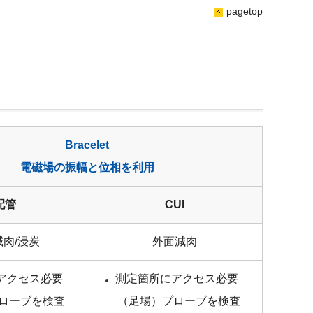
pagetop
Bracelet
電磁場の振幅と位相を利用
配管
CUI
肉/浸炭
外面減肉
アクセス必要
測定箇所にアクセス必要
ローブを検査
（足場）プローブを検査