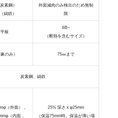
（炭素鋼）
外面減肉のみ検出のため無制
ｍ（鋳鉄）
限
6B~
～平板
（断熱を含むサイズ）
対象のみ）
75㎜まで
炭素鋼、鋳鉄
6mmφ（外面），
25% 深さ x φ25mm
2mmφ（内面，
（保温75mm時。保温が薄い場