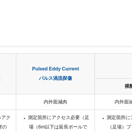
Pulsed Eddy Current
波
パルス渦流探傷
裸
内外面減肉
内外面減
みアク
測定箇所にアクセス必要（足
測定箇所に
材の
場（6m以下は延長ポールで
（足場）プ