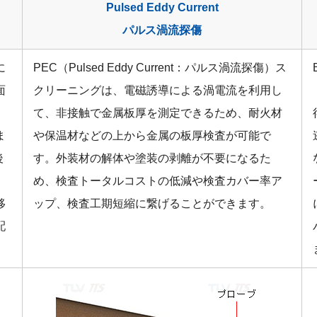
Pulsed Eddy Current
パルス渦流探傷
に
PEC（Pulsed Eddy Current：パルス渦流探傷）ス
面
クリーニングは、電磁誘導による渦電流を利用し
、
て、非接触で金属板厚を測定できるため、耐火材
ま
や保温材などの上から金属の板厚検査が可能で
後
す。外装材の解体や塗装の剥離が不要になるた
め、検査トータルコストの低減や検査カバー率ア
移
ップ、検査工期短縮に繋げることができます。
配