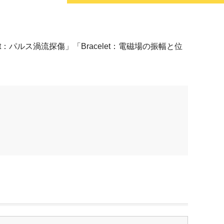
nt：パルス渦流探傷」「Bracelet：電磁場の振幅と位