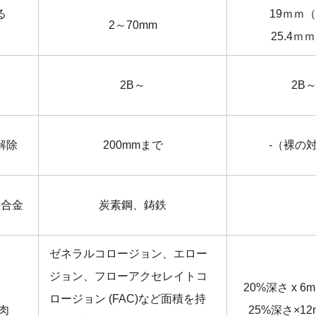
る
19ｍｍ
2～70mm
25.4ｍ
）
2B～
2B
解除
200mmまで
-（裸の
種合金
炭素鋼、鋳鉄
ゼネラルコロージョン、エロー
ジョン、フローアクセレイトコ
20%深さ x 
ロージョン (FAC)など面積を持
肉
25%深さ×1