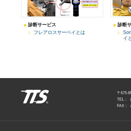
診断サービス
診断
フレアロスサーベイとは
So
イ
〒675
TEL：（
FAX：（