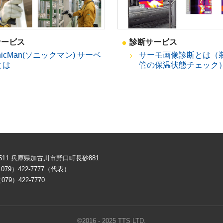
サービス
診断サービス
nicMan(ソニックマン) サーベ
サーモ画像診断とは（
とは
管の保温状態チェック
-8511 兵庫県加古川市野口町長砂881
079）422-7777（代表）
079）422-7770
©2016 - 2025 TTS LTD.