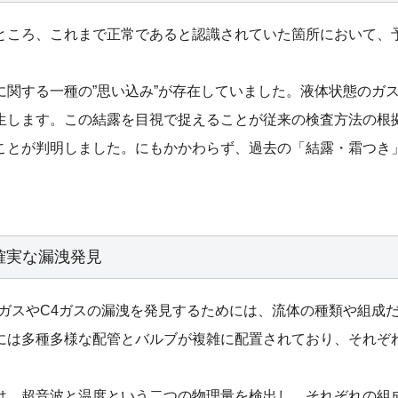
ところ、これまで正常であると認識されていた箇所において、
に関する一種の”思い込み”が存在していました。液体状態のガ
生します。この結露を目視で捉えることが従来の検査方法の根
ことが判明しました。にもかかわらず、過去の「結露・霜つき
確実な漏洩発見
3ガスやC4ガスの漏洩を発見するためには、流体の種類や組成
には多種多様な配管とバルブが複雑に配置されており、それぞ
。
は、超音波と温度という二つの物理量を検出し、それぞれの組