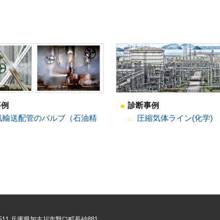
事例
診断事例
気輸送配管のバルブ（石油精
圧縮気体ライン(化学)
）
-8511 兵庫県加古川市野口町長砂881