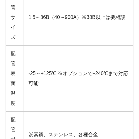
管
サ
1.5～36B（40～900A）※38B以上は要相談
イ
ズ
配
管
表
-25～+125℃ ※オプションで+240℃まで対応
面
可能
温
度
配
管
炭素鋼、ステンレス、各種合金