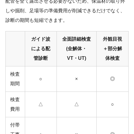
配管を全て露出させる必要がないため、保温材の取り外
しや掘削、足場等の準備費用が削減できるだけでなく、
診断の期間も短縮できます。
ガイド波
全面詳細検査
外観目視
による配
(全解体・
＋部分解
管診断
VT・UT)
体検査
検査
○
×
◎
期間
検査
△
△
○
費用
付帯