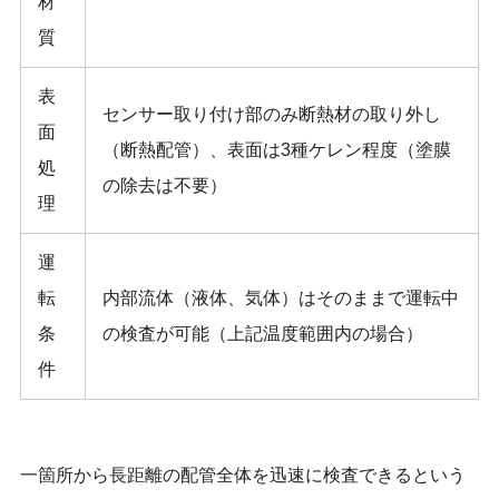
材
質
表
センサー取り付け部のみ断熱材の取り外し
面
（断熱配管）、表面は3種ケレン程度（塗膜
処
の除去は不要）
理
運
転
内部流体（液体、気体）はそのままで運転中
条
の検査が可能（上記温度範囲内の場合）
件
一箇所から長距離の配管全体を迅速に検査できるという