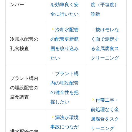
ンバー
を効率良く安
度（平坦度）
全に行いたい
診断
冷却水配管
抜けモレな
冷却水配管の
の配管更新範
く面で測定す
孔食検査
囲を絞り込み
る金属腐食ス
たい
クリーニング
プラント構
プラント構内
内の埋設配管
の埋設配管の
の健全性を把
腐食調査
付帯工事・
握したい
前処理なく金
漏洩が環境
属腐食をスク
事故につなが
リーニング
排水配管の内