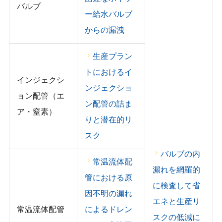
バルブ
ー給水バルブ
からの漏洩
生産プラン
トにおけるイ
インジェクシ
ンジェクショ
ョン配管（エ
ン配管の詰ま
ア・窒素）
りと潜在的リ
スク
バルブの内
常温流体配
漏れを網羅的
管における原
に検査して省
因不明の漏れ
エネと生産リ
常温流体配管
によるドレン
スクの低減に