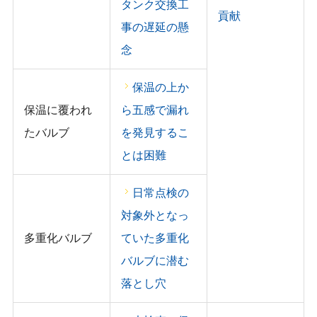
タンク交換工
貢献
事の遅延の懸
念
保温の上か
保温に覆われ
ら五感で漏れ
たバルブ
を発見するこ
とは困難
日常点検の
対象外となっ
多重化バルブ
ていた多重化
バルブに潜む
落とし穴