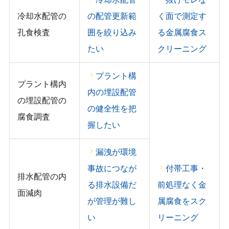
冷却水配管の
の配管更新範
く面で測定す
孔食検査
囲を絞り込み
る金属腐食ス
たい
クリーニング
プラント構
プラント構内
内の埋設配管
の埋設配管の
の健全性を把
腐食調査
握したい
漏洩が環境
事故につなが
付帯工事・
排水配管の内
る排水設備だ
前処理なく金
面減肉
が管理が難し
属腐食をスク
い
リーニング