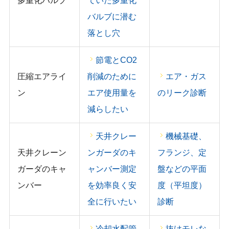
多重化バルブ
ていた多重化
バルブに潜む
落とし穴
節電とCO2
圧縮エアライ
削減のために
エア・ガス
ン
エア使用量を
のリーク診断
減らしたい
天井クレー
機械基礎、
天井クレーン
ンガーダのキ
フランジ、定
ガーダのキャ
ャンバー測定
盤などの平面
ンバー
を効率良く安
度（平坦度）
全に行いたい
診断
冷却水配管
抜けモレな