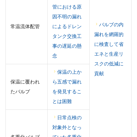
管における原
因不明の漏れ
バルブの内
常温流体配管
によるドレン
漏れを網羅的
タンク交換工
に検査して省
事の遅延の懸
エネと生産リ
念
スクの低減に
保温の上か
貢献
保温に覆われ
ら五感で漏れ
たバルブ
を発見するこ
とは困難
日常点検の
対象外となっ